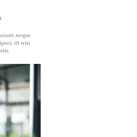
t.
sciunt, neque
pisci. Ut wisi
tis.