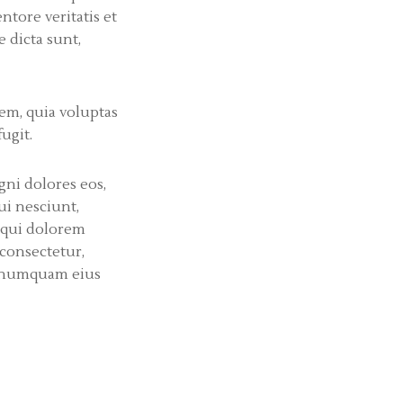
entore veritatis et
e dicta sunt,
m, quia voluptas
fugit.
ni dolores eos,
ui nesciunt,
 qui dolorem
 consectetur,
on numquam eius