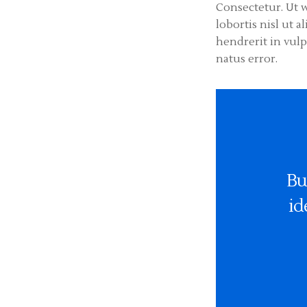
Consectetur. Ut w
lobortis nisl ut 
hendrerit in vulp
natus error.
Bu
id