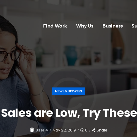
FIND WORK
WHY US
Find Work
Why Us
Business
S
BUSINESS
SUPPORT
CONTACT US
REGISTER WITH
NEWS & UPDATES
US
e Sales are Low, Try Thes
User 4
May 22, 2019
0
Share