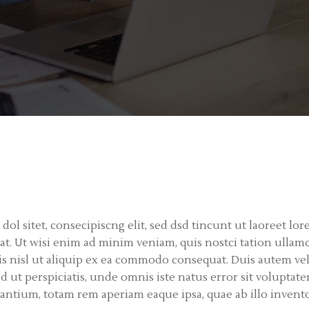
 dol sitet, consecipiscng elit, sed dsd tincunt ut laoreet lo
at. Ut wisi enim ad minim veniam, quis nostci tation ullam
is nisl ut aliquip ex ea commodo consequat. Duis autem ve
d ut perspiciatis, unde omnis iste natus error sit volupta
tium, totam rem aperiam eaque ipsa, quae ab illo inventor