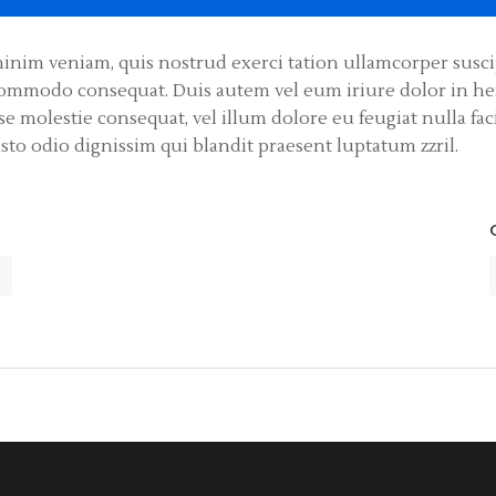
inim veniam, quis nostrud exerci tation ullamcorper suscip
 commodo consequat. Duis autem vel eum iriure dolor in he
se molestie consequat, vel illum dolore eu feugiat nulla faci
sto odio dignissim qui blandit praesent luptatum zzril.