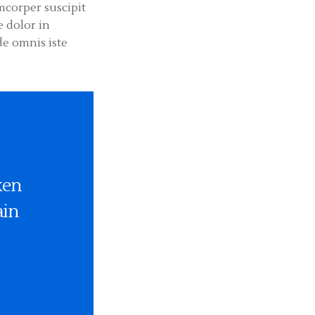
mcorper suscipit
e dolor in
de omnis iste
ken
ain