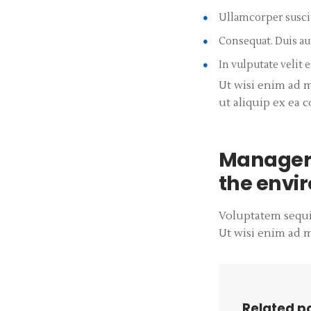
Ullamcorper suscip
Consequat. Duis au
In vulputate velit 
Ut wisi enim ad m
ut aliquip ex ea
Manager
the envi
Voluptatem sequi
Ut wisi enim ad m
Related p