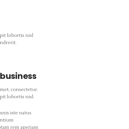
it lobortis nisl
ndrerit.
 business
met, consectetur.
t lobortis nisl.
mnis iste natus
antium
otam rem aperiam