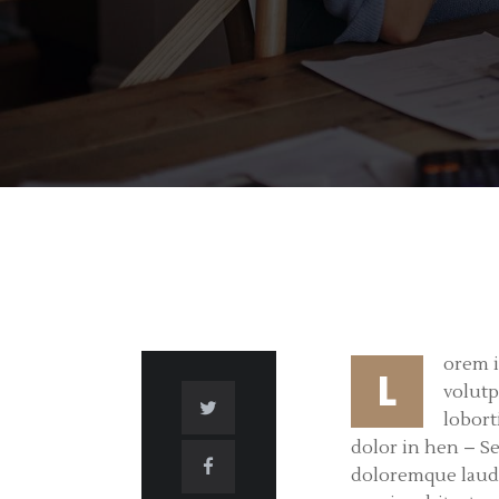
orem i
L
volutp
lobort
dolor in hen – Se
doloremque laudan