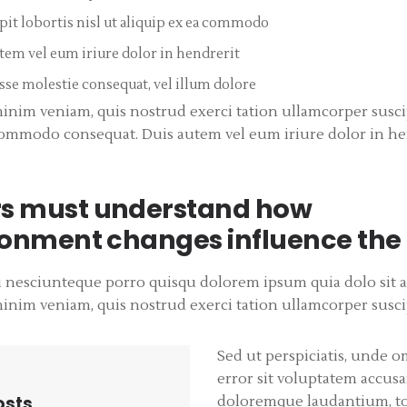
it lobortis nisl ut aliquip ex ea commodo
tem vel eum iriure dolor in hendrerit
esse molestie consequat, vel illum dolore
inim veniam, quis nostrud exerci tation ullamcorper suscip
 commodo consequat. Duis autem vel eum iriure dolor in he
s must understand how
ronment changes influence the
 nesciunteque porro quisqu dolorem ipsum quia dolo sit a
inim veniam, quis nostrud exerci tation ullamcorper suscipi
Sed ut perspiciatis, unde o
error sit voluptatem accus
osts
doloremque laudantium, t