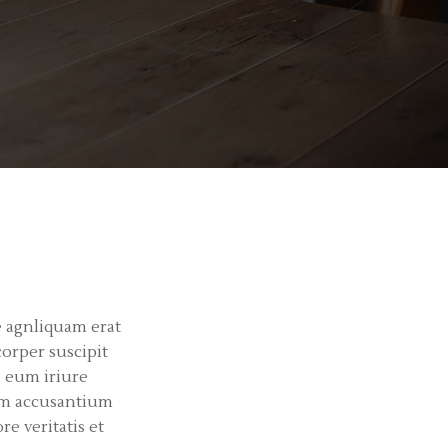
re agnliquam erat
corper suscipit
l eum iriure
tem accusantium
e veritatis et