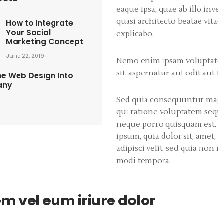
eaque ipsa, quae ab illo inv
quasi architecto beatae vita
How to Integrate
Your Social
explicabo.
Marketing Concept
June 22, 2019
Nemo enim ipsam voluptate
sit, aspernatur aut odit aut 
e Web Design Into
any
Sed quia consequuntur mag
qui ratione voluptatem seq
neque porro quisquam est,
ipsum, quia dolor sit, amet,
adipisci velit, sed quia n
modi tempora.
m vel eum iriure dolor